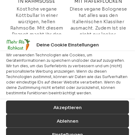
IN RAHMSOSSE
MIT HAFERFLOCKEN
Köstliche vegane
Diese vegane Bolognese
Köttbullar in einer
hat alles was den
würzigen, hellen
italienischen Klassiker
Rahmsoße. Mit diesem
ausmacht. Zudem ist sie
Rezept macht ihr den
nicht nur lecker,
schwedischen Klassiker
sondern auch gesund...
Deine Cookie Einstellungen
ganz...
Wir verwenden Technologien wie Cookies, um
Geräteinformationen zu speichern und/oder darauf zuzugreifen.
Wir tun dies, um das Surferlebnis zu verbessern und um (nicht)
personalisierte Werbung anzuzeigen. Wenn du diesen
Technologien zustimmst, können wir Daten wie das Surfverhalten
oder eindeutige IDs auf dieser Website verarbeiten. Wenn du
deine Zustimmung nicht erteilst oder zurückziehst, können
bestimmte Funktionen beeinträchtigt werden.
VEGANER
BUNTER SOMMERSALAT
Akzeptieren
GURKENSALAT MIT
MIT
KICHERERBSEN
TOMATENDRESSING
Ablehnen
Ihr sucht einen
Ein wunderbarer bunter
Sommersalat der
Sommersalat und dazu
gesund, lecker und
ein raffiniertes
Einstellungen