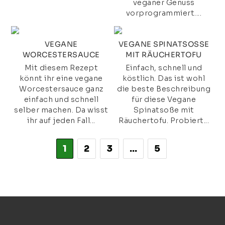
veganer Genuss
vorprogrammiert....
VEGANE
VEGANE SPINATSOSSE M
WORCESTERSAUCE
IT RÄUCHERTOFU
Mit diesem Rezept
Einfach, schnell und
könnt ihr eine vegane
köstlich. Das ist wohl
Worcestersauce ganz
die beste Beschreibung
einfach und schnell
für diese Vegane
selber machen. Da wisst
Spinatsoße mit
ihr auf jeden Fall...
Räuchertofu. Probiert...
1
2
3
…
5