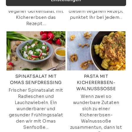
sättigend ist? Dann ist
Tomatendressing. Mit
veganer Gurkensalat mit
diesem veganen Rezept
Kichererbsen das
punktet ihr bei jedem...
Rezept...
SPINATSALAT MIT
PASTA MIT
OMAS SENFDRESSING
KICHERERBSEN-
WALNUSSSOSSE
Frischer Spinatsalat mit
Radieschen und
Wenn zwei so
Lauchzwiebeln. Ein
wunderbare Zutaten
wunderbarer und
sich zu einer
gesunder Frühlingssalat
Kichererbsen-
den wir mit Omas
Walnusssoße
Senfsoße...
zusammentun, dann ist