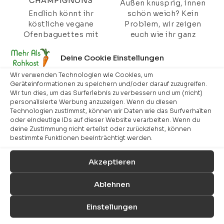
CHAMPIGNONS
Außen knusprig, innen
Endlich könnt ihr
schön weich? Kein
köstliche vegane
Problem, wir zeigen
Ofenbaguettes mit
euch wie ihr ganz
wenigen Zutaten selber
einfach solche Pommes
machen. Das ist mit
selber machen könnt.
Deine Cookie Einstellungen
diesem Rezept
Wir verwenden Technologien wie Cookies, um
kinderleicht...
Geräteinformationen zu speichern und/oder darauf zuzugreifen.
Wir tun dies, um das Surferlebnis zu verbessern und um (nicht)
personalisierte Werbung anzuzeigen. Wenn du diesen
Technologien zustimmst, können wir Daten wie das Surfverhalten
oder eindeutige IDs auf dieser Website verarbeiten. Wenn du
deine Zustimmung nicht erteilst oder zurückziehst, können
bestimmte Funktionen beeinträchtigt werden.
Akzeptieren
VEGANE EMPANADAS –
COCA MALLORQUINA -
SPANISCHE
COCA DE TRAMPÓ
Ablehnen
TEIGTASCHEN
Die Coca mallorquina ist
Vegane Empanadas sind
eine wunderbare
Einstellungen
eine köstliche
Leckerei die man überall
Möglichkeit, sich sogar
auf Mallorca bekommt.