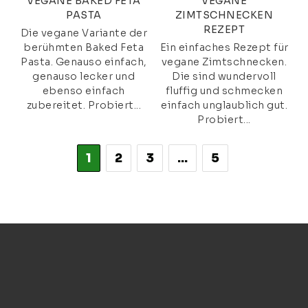
VEGANE BAKED FETA
VEGANE
PASTA
ZIMTSCHNECKEN
REZEPT
Die vegane Variante der
berühmten Baked Feta
Ein einfaches Rezept für
Pasta. Genauso einfach,
vegane Zimtschnecken.
genauso lecker und
Die sind wundervoll
ebenso einfach
fluffig und schmecken
zubereitet. Probiert...
einfach unglaublich gut.
Probiert...
1
2
3
…
5