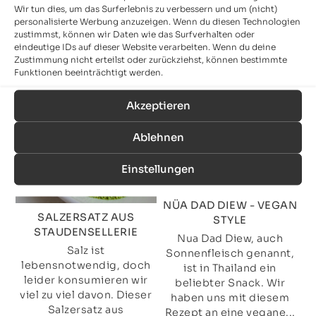
Dieser Rohkost Teig war
Dieses vegane Beef
Wir tun dies, um das Surferlebnis zu verbessern und um (nicht)
ursprünglich nur für ein
Jerky hat bei uns sogar
personalisierte Werbung anzuzeigen. Wenn du diesen Technologien
zustimmst, können wir Daten wie das Surfverhalten oder
Rohkost Brot gedacht.
Fleischesser überzeugt.
eindeutige IDs auf dieser Website verarbeiten. Wenn du deine
Allerdings könnt ihr
Ihr benötigt dazu nur
Zustimmung nicht erteilst oder zurückziehst, können bestimmte
daraus auch Mini Pizzen
Seitan, eine gute
Funktionen beeinträchtigt werden.
oder...
Marinade und ein...
Akzeptieren
Ablehnen
Einstellungen
NÜA DAD DIEW - VEGAN
SALZERSATZ AUS
STYLE
STAUDENSELLERIE
Nua Dad Diew, auch
Salz ist
Sonnenfleisch genannt,
lebensnotwendig, doch
ist in Thailand ein
leider konsumieren wir
beliebter Snack. Wir
viel zu viel davon. Dieser
haben uns mit diesem
Salzersatz aus
Rezept an eine vegane...