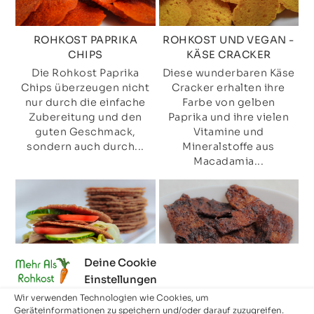
ROHKOST PAPRIKA
ROHKOST UND VEGAN -
CHIPS
KÄSE CRACKER
Die Rohkost Paprika
Diese wunderbaren Käse
Chips überzeugen nicht
Cracker erhalten ihre
nur durch die einfache
Farbe von gelben
Zubereitung und den
Paprika und ihre vielen
guten Geschmack,
Vitamine und
sondern auch durch...
Mineralstoffe aus
Macadamia...
Deine Cookie
Einstellungen
VEGANES LOW CARB
VEGANES SEITAN BEEF
Wir verwenden Technologien wie Cookies, um
ROHKOST BROT
JERKY
Geräteinformationen zu speichern und/oder darauf zuzugreifen.