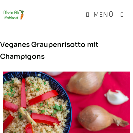
Zum
Inhalt
MENÜ
springen
Veganes Graupenrisotto mit
Champigons