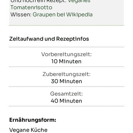
Und noch ein Rezept:
Veganes
Tomatenrisotto
Wissen:
Graupen bei Wikipedia
Zeitaufwand und Rezeptinfos
Vorbereitungszeit:
10
Minuten
Minuten
Zubereitungszeit:
30
Minuten
Minuten
Gesamtzeit:
40
Minuten
Minuten
Ernährungsform:
Vegane Küche