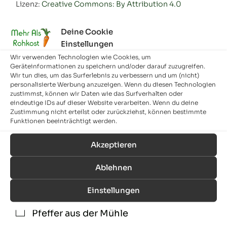
Lizenz:
Creative Commons: By Attribution 4.0
Zutaten
Deine Cookie
Einstellungen
Pflanzenöl
▢
Wir verwenden Technologien wie Cookies, um
1
Zwiebel
,
klein
Geräteinformationen zu speichern und/oder darauf zuzugreifen.
▢
Wir tun dies, um das Surferlebnis zu verbessern und um (nicht)
1
Knoblauchzehe
personalisierte Werbung anzuzeigen. Wenn du diesen Technologien
▢
zustimmst, können wir Daten wie das Surfverhalten oder
100
g
Champignons
eindeutige IDs auf dieser Website verarbeiten. Wenn du deine
▢
Zustimmung nicht erteilst oder zurückziehst, können bestimmte
250
g
Gerstengraupen
,
fein
Funktionen beeinträchtigt werden.
▢
500
ml
Wasser
,
bis zur gewünschten
▢
Akzeptieren
Konsistenz
Ablehnen
1
TL
Gemüsebrühepulver
▢
Einstellungen
1
EL
Zitronensaft
▢
Pfeffer aus der Mühle
▢