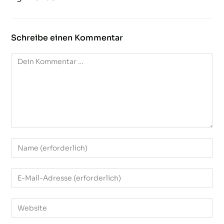
Schreibe einen Kommentar
Kommentar
Gib
deinen
Namen
Gib
oder
deine
Benutzernamen
E-
zum
Gib
Mail-
Kommentieren
deine
Adresse