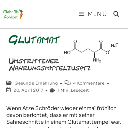
Zum
Inhalt
MENÜ
springen
Beitrags-
Beitrags-
Gesunde Ernährung
4 Kommentare
Kategorie:
Kommentare:
Beitrag
Lesedauer:
20. April 2017
1 Min. Lesezeit
zuletzt
geändert
am:
Wenn Atze Schröder wieder einmal fröhlich
davon berichtet, dass er mit seiner
Sahneschnitte in einem Glutamattempel war,