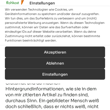
Einstellungen
abssolut überteuerten Hefeflocken (die ja
Wir verwenden Technologien wie Cookies, um
nichts anderes als getrocknete Hefepilze
Geräteinformationen zu speichern und/oder darauf zuzugreifen.
sind und nun absolut keine anderen
Wir tun dies, um das Surferlebnis zu verbessern und um (nicht)
“gesunden” Stoffe in großen Mengen
personalisierte Werbung anzuzeigen. Wenn du diesen Technologien
zustimmst, können wir Daten wie das Surfverhalten oder
enthalten) einfach sparen. Bon Appetit.
eindeutige IDs auf dieser Website verarbeiten. Wenn du deine
Zustimmung nicht erteilst oder zurückziehst, können bestimmte
Funktionen beeinträchtigt werden.
Michael
22. OKTOBER 2012
ANTWORTEN
Akzeptieren
Hallo Peter,
Ablehnen
ich denke nicht, dass sich jede Diskussion
über das Thema Glutamat erübrigt. Es
Einstellungen
existiert einfach zu viel Unwissen über
Glutamat und da machen
Hintergrundinformationen, wie sie in dem
von mir zitierten Artikel zu finden sind,
durchaus Sinn. Ein gebildeter Mensch weiß
doch schließlich, dass er nichts weiß, nicht