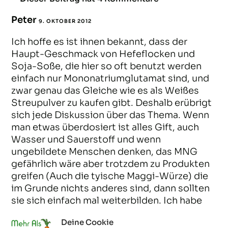
Peter
9. OKTOBER 2012
ANTWORTEN
Ich hoffe es ist ihnen bekannt, dass der
Haupt-Geschmack von Hefeflocken und
Soja-Soße, die hier so oft benutzt werden
einfach nur Mononatriumglutamat sind, und
zwar genau das Gleiche wie es als Weißes
Streupulver zu kaufen gibt. Deshalb erübrigt
sich jede Diskussion über das Thema. Wenn
man etwas überdosiert ist alles Gift, auch
Wasser und Sauerstoff und wenn
ungebildete Menschen denken, das MNG
gefährlich wäre aber trotzdem zu Produkten
greifen (Auch die tyische Maggi-Würze) die
im Grunde nichts anderes sind, dann sollten
sie sich einfach mal weiterbilden. Ich habe
meinen 1kg Sack Glutamat damals für 3 Euro
Deine Cookie
gekauft und kann mir seither jegliche