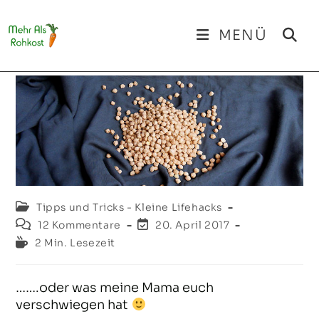
Zum
Inhalt
MENÜ
springen
Beitrags-
Tipps und Tricks - Kleine Lifehacks
Kategorie:
Beitrags-
Beitrag
12 Kommentare
20. April 2017
Kommentare:
zuletzt
Lesedauer:
2 Min. Lesezeit
geändert
am:
…….oder was meine Mama euch
verschwiegen hat