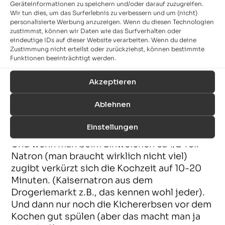
Geräteinformationen zu speichern und/oder darauf zuzugreifen.
Wir tun dies, um das Surferlebnis zu verbessern und um (nicht)
Hallo Denise,
personalisierte Werbung anzuzeigen. Wenn du diesen Technologien
das ist eine gute Frage. Wir haben es noch
zustimmst, können wir Daten wie das Surfverhalten oder
eindeutige IDs auf dieser Website verarbeiten. Wenn du deine
nie ausprobiert und können deshalb leider
Zustimmung nicht erteilst oder zurückziehst, können bestimmte
nichts dazu sagen.
Funktionen beeinträchtigt werden.
Viele Grüße
Michael
Akzeptieren
Ablehnen
Susanne
24. FEBRUAR 2013
ANTWORTEN
Einstellungen
Und wenn man beim Einweichen ca 1/2 Tel.
Natron (man braucht wirklich nicht viel)
zugibt verkürzt sich die Kochzeit auf 10-20
Minuten. (Kaisernatron aus dem
Drogeriemarkt z.B., das kennen wohl jeder).
Und dann nur noch die Kichererbsen vor dem
Kochen gut spülen (aber das macht man ja