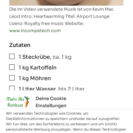
Die Im Video verwendete Musik ist von Kevin Mac
Leod Intro: Heartwarming Titel: Airport Lounge
Lizenz: Royalty free music Website:
www.incompetech.com
Zutaten
1
Steckrübe
,
ca. 1 kg
▢
1
kg
Kartoffeln
▢
1
kg
Möhren
▢
1
Liter
Wasser
,
bis 2 Liter
▢
Deine Cookie
Pfeffer
,
nach Geschmack
▢
Einstellungen
Salz
,
nach Geschmack
▢
Wir verwenden Technologien wie Cookies, um
Geräteinformationen zu speichern und/oder darauf zuzugreifen.
Petersilie
▢
Wir tun dies, um das Surferlebnis zu verbessern und um (nicht)
personalisierte Werbung anzuzeigen. Wenn du diesen Technologien