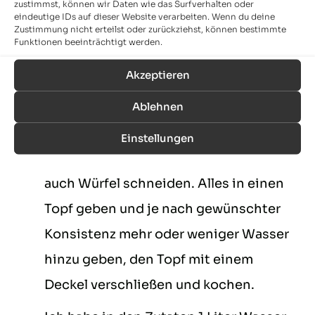
Portionen:
4
Personen
zustimmst, können wir Daten wie das Surfverhalten oder
eindeutige IDs auf dieser Website verarbeiten. Wenn du deine
Zustimmung nicht erteilst oder zurückziehst, können bestimmte
Funktionen beeinträchtigt werden.
So wird´s gemacht
Akzeptieren
Die Zubereitung ist denkbar einfach.
▢
Ablehnen
Zuerst alle Zutaten schälen und dann
mit einer Küchenraspel zerkleinern.
Einstellungen
Wem das zu klein ist, kann natürlich
auch Würfel schneiden. Alles in einen
Topf geben und je nach gewünschter
Konsistenz mehr oder weniger Wasser
hinzu geben, den Topf mit einem
Deckel verschließen und kochen.