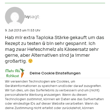
Ivy
sagt:
9. Juli 2013 um 11:53 Uhr
Hab mir extra Tapioka Stärke gekauft um das
Rezept zu testen & bin sehr gespannt. Ich
mag zwar Hefeschmelz als Käseersatz sehr
gerne, aber Alternativen sind ja immer
großartig.
Antworten
Deine Cookie Einstellungen
Wir verwenden Technologien wie Cookies, um
Geräteinformationen zu speichern und/oder darauf zuzugreifen.
Nicole
sagt:
Wir tun dies, um das Surferlebnis zu verbessern und um (nicht)
personalisierte Werbung anzuzeigen. Wenn du diesen
Technologien zustimmst, können wir Daten wie das Surfverhalten
9. Juli 2013 um 15:18 Uhr
oder eindeutige IDs auf dieser Website verarbeiten. Wenn du
deine Zustimmung nicht erteilst oder zurückziehst, können
Hallo Ivy,