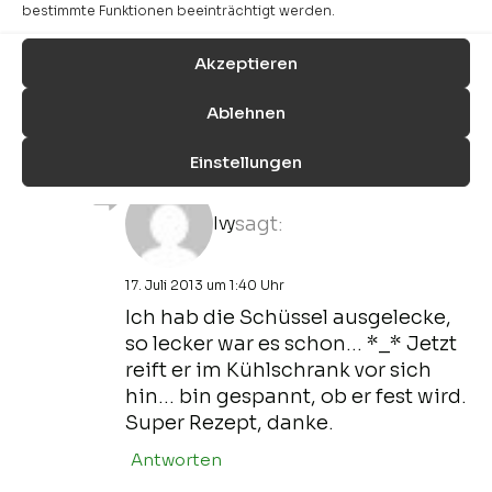
bestimmte Funktionen beeinträchtigt werden.
ich hoffe, der Mozzarella schmeckt
dir.
Akzeptieren
Liebe Grüße
Nicole
Ablehnen
Antworten
Einstellungen
Ivy
sagt:
17. Juli 2013 um 1:40 Uhr
Ich hab die Schüssel ausgelecke,
so lecker war es schon… *_* Jetzt
reift er im Kühlschrank vor sich
hin… bin gespannt, ob er fest wird.
Super Rezept, danke.
Antworten