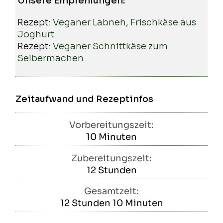
Unsere Empfehlungen:
Rezept:
Veganer Labneh, Frischkäse aus
Joghurt
Rezept:
Veganer Schnittkäse zum
Selbermachen
Zeitaufwand und Rezeptinfos
Vorbereitungszeit:
10
Minuten
Minuten
Zubereitungszeit:
12
Stunden
Stunden
Gesamtzeit:
12
Stunden
10
Minuten
Stunden
Minuten