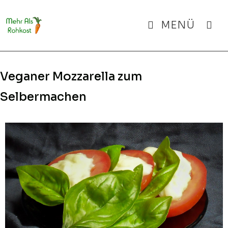
Zum
Inhalt
MENÜ
springen
Veganer Mozzarella zum
Selbermachen