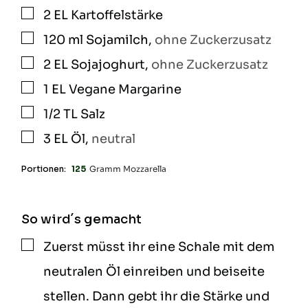
2
EL
Kartoffelstärke
▢
120
ml
Sojamilch
,
ohne Zuckerzusatz
▢
2
EL
Sojajoghurt
,
ohne Zuckerzusatz
▢
1
EL
Vegane Margarine
▢
1/2
TL
Salz
▢
3
EL
Öl
,
neutral
▢
Portionen:
125
Gramm Mozzarella
So wird´s gemacht
Zuerst müsst ihr eine Schale mit dem
▢
neutralen Öl einreiben und beiseite
stellen. Dann gebt ihr die Stärke und