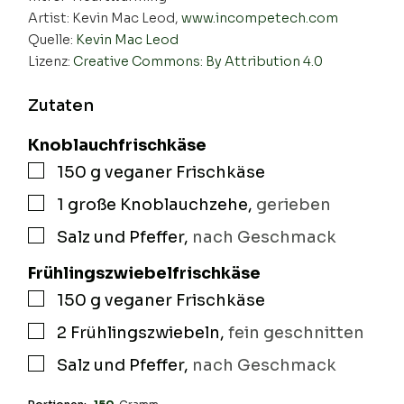
Artist: Kevin Mac Leod,
www.incompetech.com
Quelle:
Kevin Mac Leod
Lizenz:
Creative Commons: By Attribution 4.0
Zutaten
Knoblauchfrischkäse
150
g
veganer Frischkäse
▢
1
große
Knoblauchzehe
,
gerieben
▢
Salz und Pfeffer
,
nach Geschmack
▢
Frühlingszwiebelfrischkäse
150
g
veganer Frischkäse
▢
2
Frühlingszwiebeln
,
fein geschnitten
▢
Salz und Pfeffer
,
nach Geschmack
▢