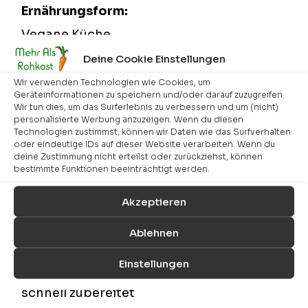
Ernährungsform:
Vegane Küche
Deine Cookie Einstellungen
Gericht:
Aufschnitt & Aufstriche
Wir verwenden Technologien wie Cookies, um
Geräteinformationen zu speichern und/oder darauf zuzugreifen.
Wir tun dies, um das Surferlebnis zu verbessern und um (nicht)
Eigenschaft(en):
personalisierte Werbung anzuzeigen. Wenn du diesen
fettarm, glutenfrei, laktosefrei, sojafrei
Technologien zustimmst, können wir Daten wie das Surfverhalten
oder eindeutige IDs auf dieser Website verarbeiten. Wenn du
deine Zustimmung nicht erteilst oder zurückziehst, können
Küche:
bestimmte Funktionen beeinträchtigt werden.
International
Akzeptieren
Schwierigkeit:
Ablehnen
einfach
Einstellungen
Zubereitungszeit:
schnell zubereitet