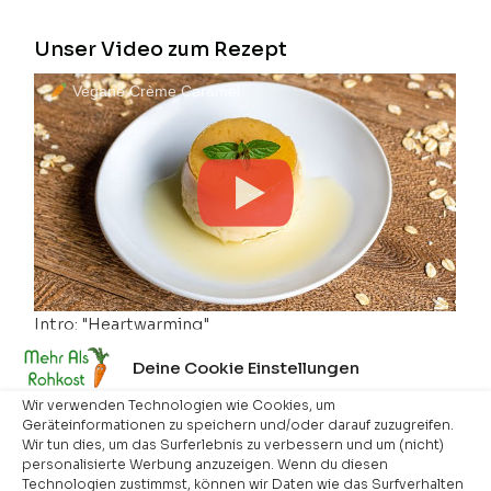
Unser Video zum Rezept
Vegane Crème Caramel
Intro: "Heartwarming"
Artist: Kevin Mac Leod,
www.incompetech.com
Deine Cookie Einstellungen
Quelle:
Kevin Mac Leod
Lizenz:
Creative Commons: By Attribution 4.0
Wir verwenden Technologien wie Cookies, um
Geräteinformationen zu speichern und/oder darauf zuzugreifen.
Wir tun dies, um das Surferlebnis zu verbessern und um (nicht)
Zutaten
personalisierte Werbung anzuzeigen. Wenn du diesen
Technologien zustimmst, können wir Daten wie das Surfverhalten