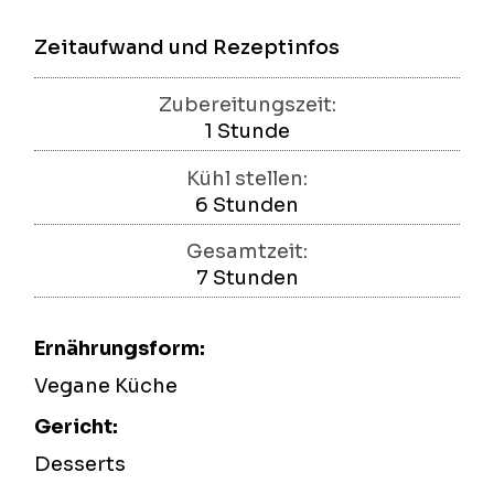
Zeitaufwand und Rezeptinfos
Zubereitungszeit:
1
Stunde
Stunde
Kühl stellen:
6
Stunden
Stunden
Gesamtzeit:
7
Stunden
Stunden
Ernährungsform:
Vegane Küche
Gericht:
Desserts