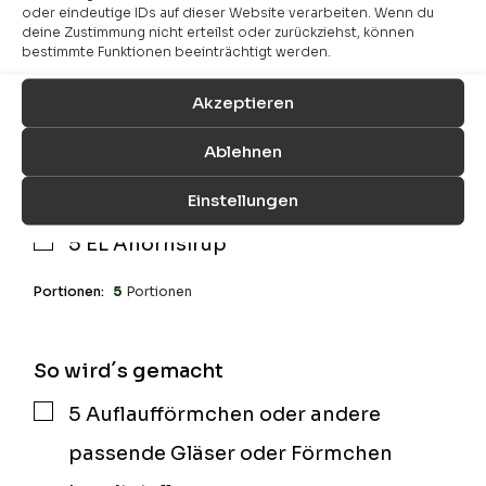
200
g
Zucker
▢
oder eindeutige IDs auf dieser Website verarbeiten. Wenn du
deine Zustimmung nicht erteilst oder zurückziehst, können
120
ml
Wasser
▢
bestimmte Funktionen beeinträchtigt werden.
480
ml
Cashew- oder Hafersahne
▢
Akzeptieren
1
EL
Vanilleextrakt
▢
Ablehnen
240
ml
Pflanzenmilch
▢
Einstellungen
6
EL
Speisestärke
▢
5
EL
Ahornsirup
▢
Portionen:
5
Portionen
So wird´s gemacht
5 Auflaufförmchen oder andere
▢
passende Gläser oder Förmchen