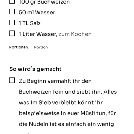
100
gr
Buchweizen
▢
50
ml
Wasser
▢
1
TL
Salz
▢
1
Liter
Wasser
,
zum Kochen
▢
Portionen:
1
Portion
So wird´s gemacht
Zu Beginn vermahlt ihr den
▢
Buchweizen fein und siebt ihn. Alles
was im Sieb verbleibt könnt ihr
beispielsweise in euer Müsli tun, für
die Nudeln ist es einfach ein wenig