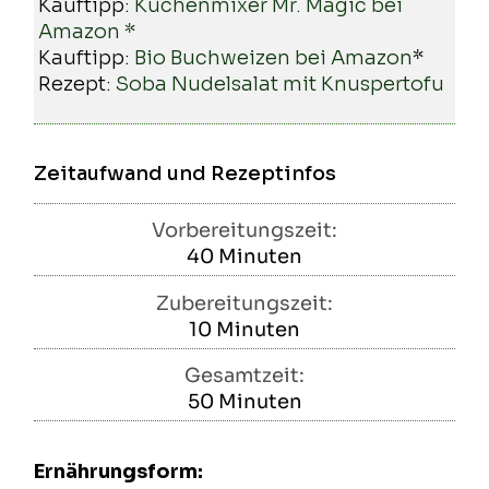
Kauftipp:
Küchenmixer Mr. Magic bei
Amazon *
Kauftipp:
Bio Buchweizen bei Amazon
*
Rezept:
Soba Nudelsalat mit Knuspertofu
Zeitaufwand und Rezeptinfos
Vorbereitungszeit:
40
Minuten
Minuten
Zubereitungszeit:
10
Minuten
Minuten
Gesamtzeit:
50
Minuten
Minuten
Ernährungsform: