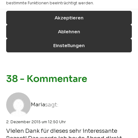
bestimmte Funktionen beeinträchtigt werden.
Habt ihr dieses Rezept schon
ausprobiert?
Akzeptieren
Markiert uns
@mehralsrohkost
oder
tagged
#mehralsrohkost
Ablehnen
Einstellungen
Kommentare
38 - Kommentare
Maria
sagt:
2. Dezember 2015 um 12:50 Uhr
Vielen Dank für dieses sehr interessante