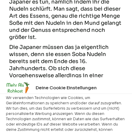
Japaner es tun, nämlich indem ihr die
Nudeln schlürft. Man sagt, dass bei dieser
Art des Essens, genau die richtige Menge
Soße mit den Nudeln in den Mund gelangt
und der Genuss entsprechend noch
größer ist.
Die Japaner müssen das ja eigentlich
wissen, denn sie essen Soba Nudeln
bereits seit dem Ende des 16.
Jahrhunderts. Ob sich diese
Vorgehensweise allerdings in einer
größeren Gesellschaft empfiehlt, lasse ich
Deine Cookie Einstellungen
mal dahin gestellt. Wahlweise könnt ihr es
ja erst einmal probieren, wenn ihr allein
Wir verwenden Technologien wie Cookies, um
seid.
Geräteinformationen zu speichern und/oder darauf zuzugreifen.
Wir tun dies, um das Surferlebnis zu verbessern und um (nicht)
personalisierte Werbung anzuzeigen. Wenn du diesen
Technologien zustimmst, können wir Daten wie das Surfverhalten
oder eindeutige IDs auf dieser Website verarbeiten. Wenn du
deine Zustimmung nicht erteilst oder zurückziehst, können