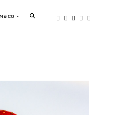
Website-
M & CO
Suche
umschalten