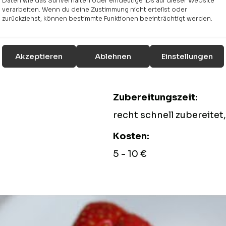
Daten wie das Surfverhalten oder eindeutige IDs auf dieser Website
verarbeiten. Wenn du deine Zustimmung nicht erteilst oder
Zubereitungszeit:
zurückziehst, können bestimmte Funktionen beeinträchtigt werden.
30
Minuten
Minuten
Akzeptieren
Ablehnen
Einstellungen
Schwierigkeit:
einfach
Zubereitungszeit:
recht schnell zubereitet
Kosten:
5 - 10 €