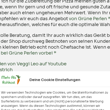
 ich für die Zubereitung der Pizza meinen guten a
fe, wenn ihr gern und oft frische und gesunde Zut
t aber auch einen ungeheuren Mehrwert. Wenn ihr
empfehlen wir euch das Angebot
von Grüne Perlen 
herausfinden, welches für euch die optimale Wahl 
 tolle Beratung, damit ihr auch wirklich das Gerä
ass der Shop durchweg Bestnoten von seinen Kund
m kleinen Betrieb echt noch Chefsache ist. Wenn 
bei Grüne Perlen vorbei *
den von Veggi Leo auf Youtube
strich
osbällchen
Deine Cookie Einstellungen
Wir verwenden Technologien wie Cookies, um Geräteinformationen zu
speichern und/oder darauf zuzugreifen. Wir tun dies, um das
os
Surferlebnis zu verbessern und um (nicht) personalisierte Werbung
anzuzeigen. Wenn du diesen Technologien zustimmst, können wir