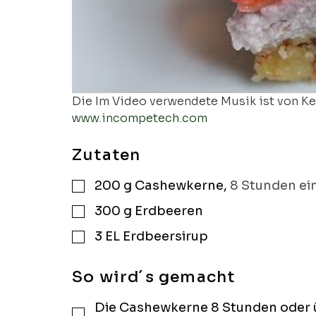
Die Im Video verwendete Musik ist von Kev
www.incompetech.com
Zutaten
200
g
Cashewkerne
,
8 Stunden ei
▢
300
g
Erdbeeren
▢
3
EL
Erdbeersirup
▢
So wird´s gemacht
Die Cashewkerne 8 Stunden oder 
▢