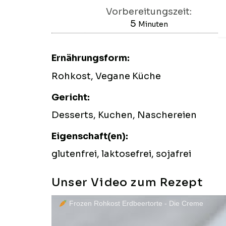
Vorbereitungszeit:
5
Minuten
Minuten
Ernährungsform:
Rohkost, Vegane Küche
Gericht:
Desserts, Kuchen, Naschereien
Eigenschaft(en):
glutenfrei, laktosefrei, sojafrei
Unser Video zum Rezept
Frozen Rohkost Erdbeertorte - Die Creme