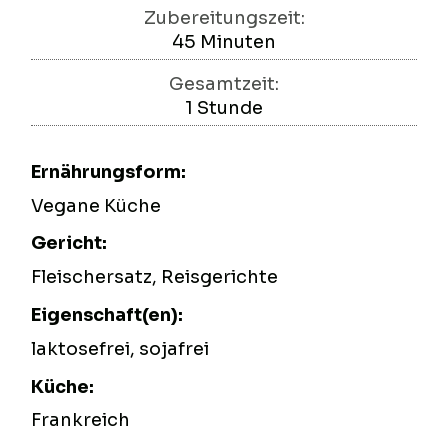
Zubereitungszeit:
45
Minuten
Minuten
Gesamtzeit:
1
Stunde
Stunde
Ernährungsform:
Vegane Küche
Gericht:
Fleischersatz, Reisgerichte
Eigenschaft(en):
laktosefrei, sojafrei
Küche:
Frankreich