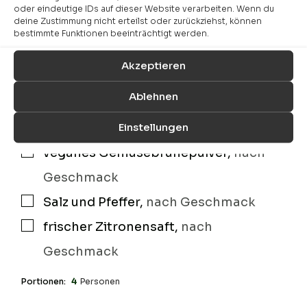
150
g
Erbsen
,
gefroren
▢
oder eindeutige IDs auf dieser Website verarbeiten. Wenn du
deine Zustimmung nicht erteilst oder zurückziehst, können
Für die Soße:
bestimmte Funktionen beeinträchtigt werden.
500
ml
Flüssigkeit
▢
Akzeptieren
1
Liter
Pflanzenmilch
▢
Ablehnen
75
g
Margarine
▢
Einstellungen
90
g
Weizenmehl
▢
veganes Gemüsebrühepulver
,
nach
▢
Geschmack
Salz und Pfeffer
,
nach Geschmack
▢
frischer Zitronensaft
,
nach
▢
Geschmack
Portionen:
4
Personen