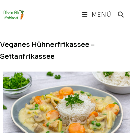
Zum
Inhalt
MENÜ
springen
Veganes Hühnerfrikassee –
Seitanfrikassee