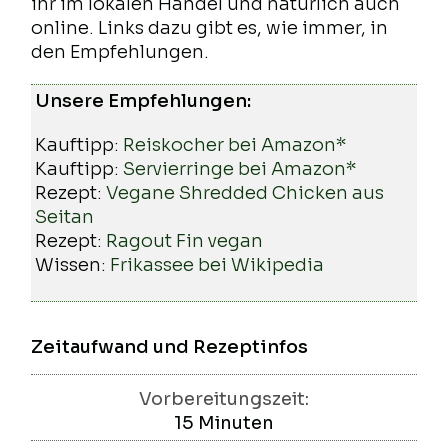
ihr im lokalen Handel und natürlich auch
online. Links dazu gibt es, wie immer, in
den Empfehlungen.
Unsere Empfehlungen:
Kauftipp:
Reiskocher bei Amazon*
Kauftipp:
Servierringe bei Amazon*
Rezept:
Vegane Shredded Chicken aus
Seitan
Rezept:
Ragout Fin vegan
Wissen:
Frikassee bei Wikipedia
Zeitaufwand und Rezeptinfos
Vorbereitungszeit:
15
Minuten
Minuten