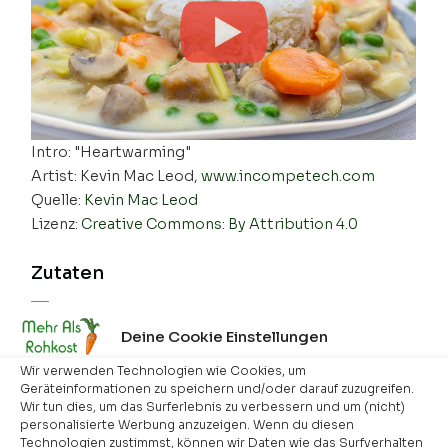
Intro: "Heartwarming"
Artist: Kevin Mac Leod,
www.incompetech.com
Quelle:
Kevin Mac Leod
Lizenz:
Creative Commons: By Attribution 4.0
Zutaten
300
g
Seitan
▢
Deine Cookie Einstellungen
500
g
Suppengemüse
▢
Wir verwenden Technologien wie Cookies, um
1
Glas
Spargelabschnitt
,
ca. 170 g
▢
Geräteinformationen zu speichern und/oder darauf zuzugreifen.
Wir tun dies, um das Surferlebnis zu verbessern und um (nicht)
350
g
Champignons
,
frisch
▢
personalisierte Werbung anzuzeigen. Wenn du diesen
Technologien zustimmst, können wir Daten wie das Surfverhalten