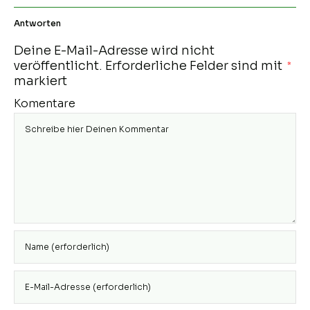
Antworten
Deine E-Mail-Adresse wird nicht
veröffentlicht.
Erforderliche Felder sind mit
*
markiert
Komentare
Gib deinen
Namen oder
Benutzernamen
Gib deine E-
zum
Mail-Adresse
Kommentieren