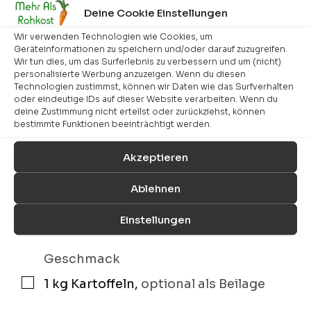
1
kg
Wirsing
▢
Deine Cookie Einstellungen
1
Zwiebel
▢
Wir verwenden Technologien wie Cookies, um
Geräteinformationen zu speichern und/oder darauf zuzugreifen.
200
g
Tofu
,
natur
▢
Wir tun dies, um das Surferlebnis zu verbessern und um (nicht)
personalisierte Werbung anzuzeigen. Wenn du diesen
250
ml
Gemüsebrühe
▢
Technologien zustimmst, können wir Daten wie das Surfverhalten
oder eindeutige IDs auf dieser Website verarbeiten. Wenn du
75
ml
Mandelmilch
▢
deine Zustimmung nicht erteilst oder zurückziehst, können
bestimmte Funktionen beeinträchtigt werden.
1
EL
Weizenmehl
▢
Akzeptieren
1
EL
Margarine
▢
100
ml
Cashewsahne
▢
Ablehnen
1
Prise
Natron
▢
Einstellungen
Salz, Pfeffer und Muskatnuss
,
nach
▢
Geschmack
1
kg
Kartoffeln
,
optional als Beilage
▢