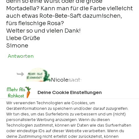
denn so eine Wurst oder die große
Mortadella? Kann man für die Farbe vielleicht
auch etwas Rote-Bete-Saft dazumischen,
fürs fleischige Rosa?
Weiter so und vielen Dank!
Liebe Grüße
Simone
Antworten
Nicole
sagt:
Deine Cookie Einstellungen
7. Mai 2012 um 15:21 Uhr
Wir verwenden Technologien wie Cookies, um
Hallo Simone,
Geräteinformationen zu speichern und/oder darauf zuzugreifen.
schön, dass du meine Seite entdeckt
Wir tun dies, um das Surferlebnis zu verbessern und um (nicht)
personalisierte Werbung anzuzeigen. Wenn du diesen
hast!
Technologien zustimmst, können wir Daten wie das Surfverhalten
Länger als eine Woche hatten wir den
oder eindeutige IDs auf dieser Website verarbeiten. Wenn du
Aufschnitt noch nicht im Kühlschrank
deine Zustimmung nicht erteilst oder zurückziehst, können