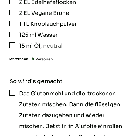
2
EL
Edelhefeflocken
▢
2
EL
Vegane Brühe
▢
1
TL
Knoblauchpulver
▢
125
ml
Wasser
▢
15
ml
Öl
,
neutral
▢
Portionen:
4
Personen
So wird´s gemacht
Das Glutenmehl und die trockenen
▢
Zutaten mischen. Dann die flüssigen
Zutaten dazugeben und wieder
mischen. Jetzt in in Alufolie einrollen