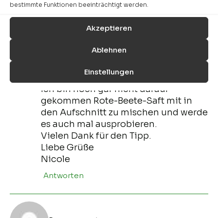
bestimmte Funktionen beeinträchtigt werden.
und da war er noch gut. Weil er so
lecker ist, wird er bei uns immer sehr
Akzeptieren
schnell weg gefuttert. Manchmal
sogar ohne Brot!
Ablehnen
Du kannst natürlich einen Teil der
Flüssigkeit durch Rote-Beete-Saft
Einstellungen
ersetzen.
Ich bin noch gar nicht darauf
gekommen Rote-Beete-Saft mit in
den Aufschnitt zu mischen und werde
es auch mal ausprobieren.
Vielen Dank für den Tipp.
Liebe Grüße
Nicole
Antworten