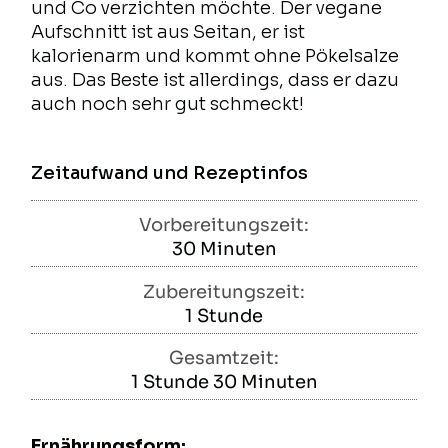
und Co verzichten möchte. Der vegane
Aufschnitt ist aus Seitan, er ist
kalorienarm und kommt ohne Pökelsalze
aus. Das Beste ist allerdings, dass er dazu
auch noch sehr gut schmeckt!
Zeitaufwand und Rezeptinfos
Vorbereitungszeit:
30
Minuten
Minuten
Zubereitungszeit:
1
Stunde
Stunde
Gesamtzeit:
1
Stunde
30
Minuten
Stunde
Minuten
Ernährungsform: