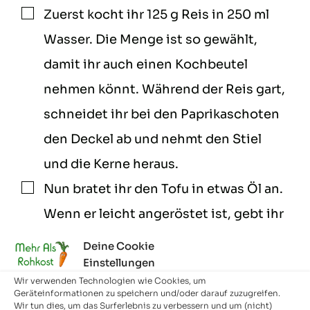
Zuerst kocht ihr 125 g Reis in 250 ml
▢
Wasser. Die Menge ist so gewählt,
damit ihr auch einen Kochbeutel
nehmen könnt. Während der Reis gart,
schneidet ihr bei den Paprikaschoten
den Deckel ab und nehmt den Stiel
und die Kerne heraus.
Nun bratet ihr den Tofu in etwas Öl an.
▢
Wenn er leicht angeröstet ist, gebt ihr
die Zwiebeln hinzu und schwitzt sie
Deine Cookie
Einstellungen
kurz mit an. Gebt nun den
Wir verwenden Technologien wie Cookies, um
angebratenen Tofu in eine Schale und
Geräteinformationen zu speichern und/oder darauf zuzugreifen.
Wir tun dies, um das Surferlebnis zu verbessern und um (nicht)