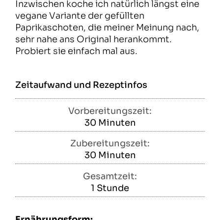
Inzwischen koche ich natürlich längst eine
vegane Variante der gefüllten
Paprikaschoten, die meiner Meinung nach,
sehr nahe ans Original herankommt.
Probiert sie einfach mal aus.
Zeitaufwand und Rezeptinfos
Vorbereitungszeit:
30
Minuten
Minuten
Zubereitungszeit:
30
Minuten
Minuten
Gesamtzeit:
1
Stunde
Stunde
Ernährungsform: