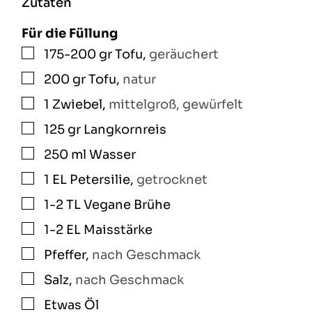
Zutaten
Für die Füllung
175-200
gr
Tofu
,
geräuchert
▢
200
gr
Tofu
,
natur
▢
1
Zwiebel
,
mittelgroß, gewürfelt
▢
125
gr
Langkornreis
▢
250
ml
Wasser
▢
1
EL
Petersilie
,
getrocknet
▢
1-2
TL
Vegane Brühe
▢
1-2
EL
Maisstärke
▢
Pfeffer
,
nach Geschmack
▢
Salz
,
nach Geschmack
▢
Etwas
Öl
▢