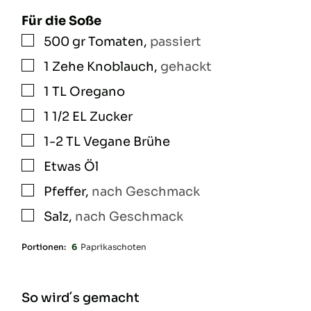
Für die Soße
500
gr
Tomaten
,
passiert
▢
1
Zehe
Knoblauch
,
gehackt
▢
1
TL
Oregano
▢
1 1/2
EL
Zucker
▢
1-2
TL
Vegane Brühe
▢
Etwas
Öl
▢
Pfeffer
,
nach Geschmack
▢
Salz
,
nach Geschmack
▢
Portionen:
6
Paprikaschoten
So wird´s gemacht