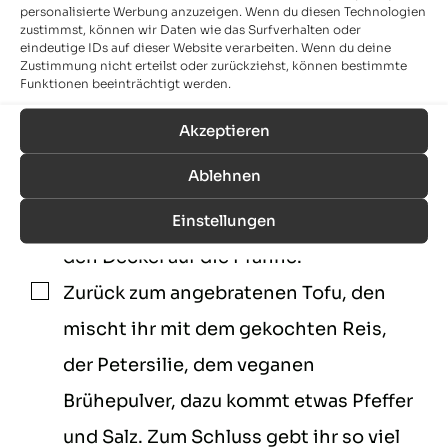
stellt diese beiseite. Die Pfanne stellt
personalisierte Werbung anzuzeigen. Wenn du diesen Technologien
zustimmst, können wir Daten wie das Surfverhalten oder
ihr wieder auf die Herdplatte. Erst
eindeutige IDs auf dieser Website verarbeiten. Wenn du deine
Zustimmung nicht erteilst oder zurückziehst, können bestimmte
kommt wieder Öl in die Pfanne, dann
Funktionen beeinträchtigt werden.
die gehackte Knoblauchzehe, die
Akzeptieren
passierten Tomaten, Oregano, Zucker
Ablehnen
und veganes Brühepulver. Rührt alles
gut durch, stellt den Herd aus und gebt
Einstellungen
den Deckel auf die Pfanne.
Zurück zum angebratenen Tofu, den
▢
mischt ihr mit dem gekochten Reis,
der Petersilie, dem veganen
Brühepulver, dazu kommt etwas Pfeffer
und Salz. Zum Schluss gebt ihr so viel