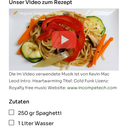
Unser Video zum Rezept
Vegane Gebratene Nudeln
Die Im Video verwendete Musik ist von Kevin Mac
Leod Intro: Heartwarming Titel: Cold Funk Lizenz:
Royalty free music Website:
www.incompetech.com
Zutaten
250
gr
Spaghetti
▢
1
Liter
Wasser
▢