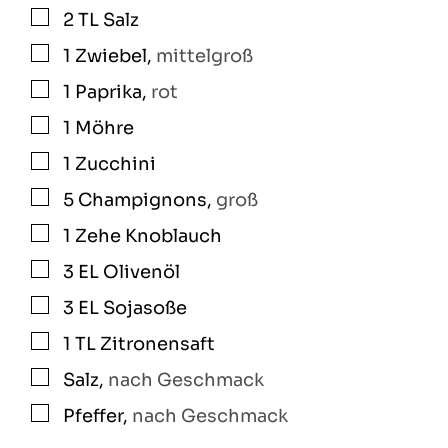
2
TL
Salz
▢
1
Zwiebel
,
mittelgroß
▢
1
Paprika
,
rot
▢
1
Möhre
▢
1
Zucchini
▢
5
Champignons
,
groß
▢
1
Zehe
Knoblauch
▢
3
EL
Olivenöl
▢
3
EL
Sojasoße
▢
1
TL
Zitronensaft
▢
Salz
,
nach Geschmack
▢
Pfeffer
,
nach Geschmack
▢