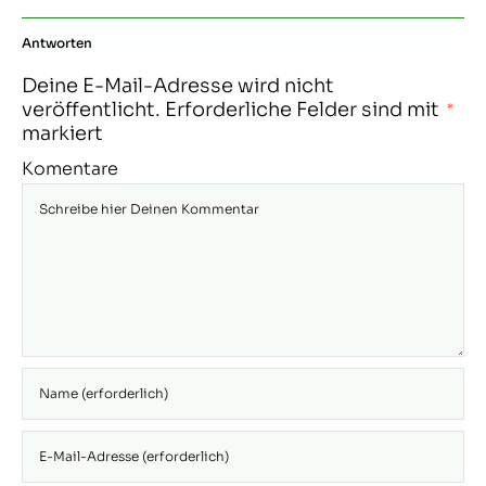
Antworten
Deine E-Mail-Adresse wird nicht
veröffentlicht.
Erforderliche Felder sind mit
*
markiert
Komentare
Gib deinen
Namen oder
Benutzernamen
Gib deine E-
zum
Mail-Adresse
Kommentieren