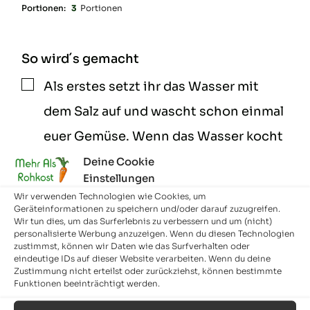
Portionen:
3
Portionen
So wird´s gemacht
Als erstes setzt ihr das Wasser mit
▢
dem Salz auf und wascht schon einmal
euer Gemüse. Wenn das Wasser kocht
gebt ihr die Nudeln hinzu. Die
Deine Cookie
Einstellungen
Kochzeit könnt ihr dazu verwenden
Wir verwenden Technologien wie Cookies, um
Geräteinformationen zu speichern und/oder darauf zuzugreifen.
euer Gemüse vorzubereiten. Fangt
Wir tun dies, um das Surferlebnis zu verbessern und um (nicht)
personalisierte Werbung anzuzeigen. Wenn du diesen Technologien
damit an die Paprika zu entkernen und
zustimmst, können wir Daten wie das Surfverhalten oder
eindeutige IDs auf dieser Website verarbeiten. Wenn du deine
in schmale Streifen zu schneiden, die
Zustimmung nicht erteilst oder zurückziehst, können bestimmte
Funktionen beeinträchtigt werden.
Zucchini wird ebenfalls in schmale