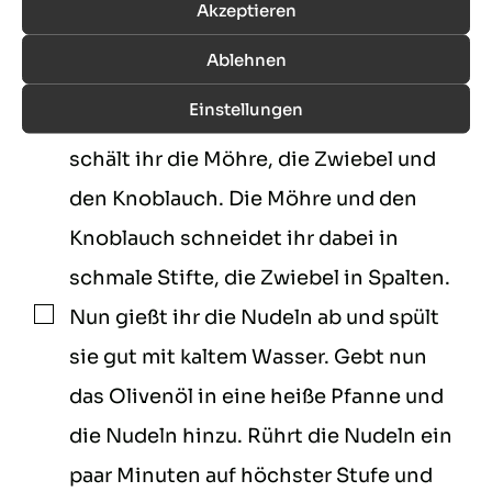
Scheiben geschnitten. Trennt die
Akzeptieren
Champignons von den Stielen und
Ablehnen
schneidet die Stiele in Scheiben und
Einstellungen
die Champignonköpfe in Achtel. Nun
schält ihr die Möhre, die Zwiebel und
den Knoblauch. Die Möhre und den
Knoblauch schneidet ihr dabei in
schmale Stifte, die Zwiebel in Spalten.
Nun gießt ihr die Nudeln ab und spült
▢
sie gut mit kaltem Wasser. Gebt nun
das Olivenöl in eine heiße Pfanne und
die Nudeln hinzu. Rührt die Nudeln ein
paar Minuten auf höchster Stufe und