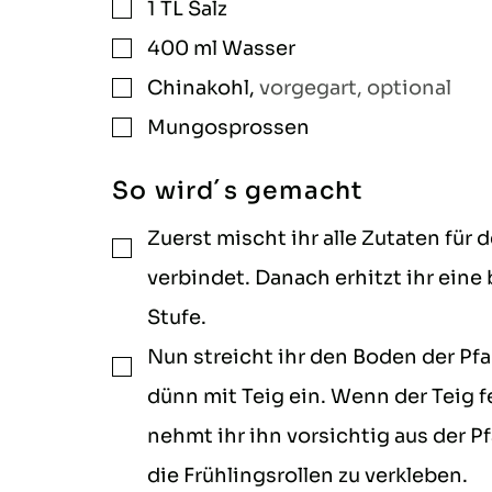
1
TL
Salz
▢
400
ml
Wasser
▢
Chinakohl
,
vorgegart, optional
▢
Mungosprossen
▢
So wird´s gemacht
Zuerst mischt ihr alle Zutaten für
▢
verbindet. Danach erhitzt ihr eine
Stufe.
Nun streicht ihr den Boden der Pfa
▢
dünn mit Teig ein. Wenn der Teig f
nehmt ihr ihn vorsichtig aus der Pf
die Frühlingsrollen zu verkleben.