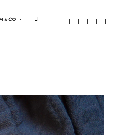
Website-
M & CO
Suche
umschalten