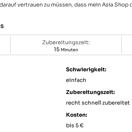
darauf vertrauen zu müssen, dass mein Asia Shop d
os
Zubereitungszeit:
15
Minuten
Minuten
Schwierigkeit:
einfach
Zubereitungszeit:
recht schnell zubereitet
Kosten:
bis 5 €