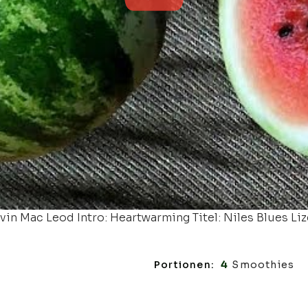
in Mac Leod Intro: Heartwarming Titel: Niles Blues Liz
Portionen:
4
Smoothies