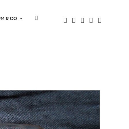
Website-
M & CO
Suche
umschalten