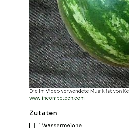
Die Im Video verwendete Musik ist von Kev
www.incompetech.com
Zutaten
1
Wassermelone
▢