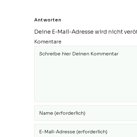
Antworten
Deine E-Mail-Adresse wird nicht veröf
Komentare
Gib deinen
Namen oder
Benutzernamen
zum
Gib deine E-
Kommentieren
Mail-Adresse