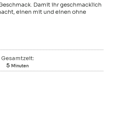
n Geschmack. Damit ihr geschmacklich
macht, einen mit und einen ohne
Gesamtzeit:
5
Minuten
Minuten