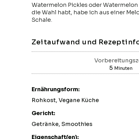
Watermelon Pickles oder Watermelon C
die Wahl habt, habe ich aus einer Me
Schale.
Zeitaufwand und Rezeptinf
Vorbereitungsze
5
Minuten
Minuten
Ernährungsform:
Rohkost, Vegane Küche
Gericht:
Getränke, Smoothies
Eigenschaft(en):