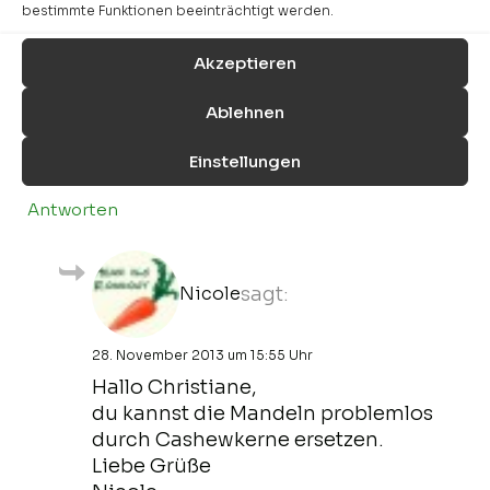
bestimmte Funktionen beeinträchtigt werden.
28. November 2013 um 9:06 Uhr
Akzeptieren
Hallo Nicole!
Ich ersetze grundsätzlich Mandeln durch
Ablehnen
Cashewkerne wegen meiner Allergie.
Glaubst Du das es auch bei diesem Rezept
Einstellungen
geht?
Antworten
Nicole
sagt:
28. November 2013 um 15:55 Uhr
Hallo Christiane,
du kannst die Mandeln problemlos
durch Cashewkerne ersetzen.
Liebe Grüße