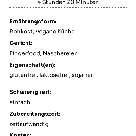
4
Stunden
20
Minuten
Stunden
Minuten
Ernährungsform:
Rohkost, Vegane Küche
Gericht:
Fingerfood, Naschereien
Eigenschaft(en):
glutenfrei, laktosefrei, sojafrei
Schwierigkeit:
einfach
Zubereitungszeit:
zeitaufwändig
Kosten: