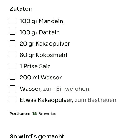
Zutaten
100
gr
Mandeln
▢
100
gr
Datteln
▢
20
gr
Kakaopulver
▢
80
gr
Kokosmehl
▢
1
Prise
Salz
▢
200
ml
Wasser
▢
Wasser
,
zum Einweichen
▢
Etwas
Kakaopulver
,
zum Bestreuen
▢
Portionen:
18
Brownies
So wird´s gemacht