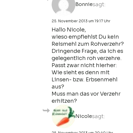
Bonnie
sagt:
25. November 2013 um 19:17 Uhr
Hallo Nicole,
wieso empfiehlst Du kein
Reismehl zum Rohverzehr?
Dringende Frage, da ich es
gelegentlich roh verzehre.
Passt zwar nicht hierher:
Wie sieht es denn mit
Linsen- bzw. Erbsenmehl
aus?
Muss man das vor Verzehr
erhitzen?
Nicole
sagt:
25. November 2013 um 20:40 Uhr