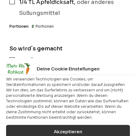
1/4
TL
Apfeldicksaft
,
oder anderes
▢
Süßungsmittel
Portionen:
2
Portionen
So wird´s gemacht
Die Äpfel waschen und würfeln. Ich
▢
Deine Cookie Einstellungen
benutze dazu den Nicer Dicer, weil es
Wir verwenden Technologien wie Cookies, um
einfach schneller geht. Auch die
Geräteinformationen zu speichern und/oder darauf zuzugreifen.
Wir tun dies, um das Surferlebnis zu verbessern und um (nicht)
Walnüsse zerlege ich im Nicer Dicer.
personalisierte Werbung anzuzeigen. Wenn du diesen
Technologien zustimmst, können wir Daten wie das Surfverhalten
Das könnt ihr im Video sehr schön
oder eindeutige IDs auf dieser Website verarbeiten. Wenn du
deine Zustimmung nicht erteilst oder zurückziehst, können
sehen. Dann gebe ich sie mit den
bestimmte Funktionen beeinträchtigt werden.
abgegossenen Rosinen zu den Äpfeln.
Akzeptieren