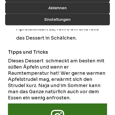
Danach rühre ich das Salz gut ein und
Ablehnen
lasse das Ganze 10 Minuten ruhen.
Nach der Ruhezeit gebe ich Zimt und
Einstellungen
Apfeldicksaft zu, rühre um und fülle
das Dessert in Schälchen.
Tipps und Tricks
Dieses Dessert schmeckt am besten mit
süßen Äpfeln und wenn er
Raumtemperatur hat! Wer gerne warmen
Apfelstrudel mag, erwärmt sich den
Strudel kurz. Naja und im Sommer kann
man das Ganze natürlich auch vor dem
Essen ein wenig anfrosten.