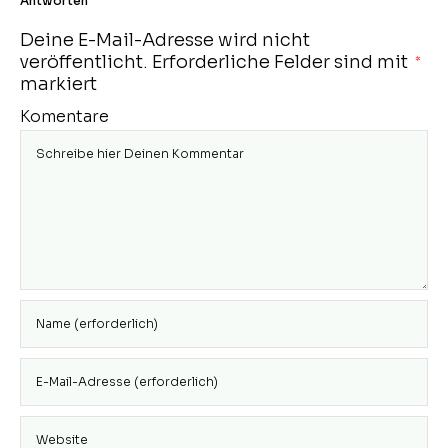
Antworten
Deine E-Mail-Adresse wird nicht
veröffentlicht.
Erforderliche Felder sind mit
*
markiert
Komentare
Gib deinen
Namen oder
Benutzernamen
Gib deine E-
zum
Mail-Adresse
Kommentieren
zum
ein
Gib deine
Kommentieren