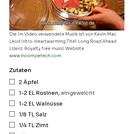
Die Im Video verwendete Musik ist von Kevin Mac
Leod Intro: Heartwarming Titel: Long Road Ahead
Lizenz: Royalty free music Website:
www.incompetech.com
Zutaten
2
Äpfel
▢
1-2
EL
Rosinen
,
eingeweicht
▢
1-2
EL
Walnüsse
▢
1/8
TL
Salz
▢
1/4
TL
Zimt
▢