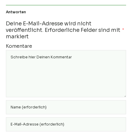
Antworten
Deine E-Mail-Adresse wird nicht
veröffentlicht.
Erforderliche Felder sind mit
*
markiert
Komentare
Gib deinen
Namen oder
Benutzernamen
Gib deine E-
zum
Mail-Adresse
Kommentieren