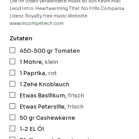
Die Im Video verwendete Musik ist von Kevin Mac
Leod Intro: Heartwarming Titel: No Frills Comparsa
Lizenz: Royalty free music Website:
www.incompetech.com
Zutaten
450-500
gr
Tomaten
▢
1
Möhre
,
klein
▢
1
Paprika
,
rot
▢
1
Zehe
Knoblauch
▢
Etwas
Basilikum
,
frisch
▢
Etwas
Petersilie
,
frisch
▢
50
gr
Cashewkerne
▢
1-2
EL
Öl
▢