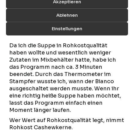
Akzeptieren
Wie schon gesagt, habe ich für diese
Suppe das Suppenprogramm benutzt.
Ablehnen
Wenn der Mixbehälter komplett gefüllt
ist, habt ihr nach Ende des Programms
Einstellungen
eine nahezu 100 Grad heiße Suppe.
Da ich die Suppe in Rohkostqualität
haben wollte und wesentlich weniger
Zutaten im Mixbehälter hatte, habe ich
das Programm nach ca. 3 Minuten
beendet. Durch das Thermometer im
Stampfer wusste ich, wann der Bianco
ausgeschaltet werden musste. Wenn ihr
eine richtig heiße Suppe haben möchtet,
lasst das Programm einfach einen
Moment länger laufen.
Wer Wert auf Rohkostqualität legt, nimmt
Rohkost Cashewkerne.