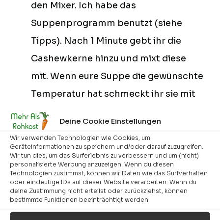
den Mixer. Ich habe das
Suppenprogramm benutzt (siehe
Tipps). Nach 1 Minute gebt ihr die
Cashewkerne hinzu und mixt diese
mit. Wenn eure Suppe die gewünschte
Temperatur hat schmeckt ihr sie mit
Pfeffer und Salz ab und gebt das
Deine Cookie Einstellungen
Olivenöl hinzu. Alles noch einmal mit
Wir verwenden Technologien wie Cookies, um
der Pulse Taste kurz durch mixen und
Geräteinformationen zu speichern und/oder darauf zuzugreifen.
Wir tun dies, um das Surferlebnis zu verbessern und um (nicht)
servieren.
personalisierte Werbung anzuzeigen. Wenn du diesen
Technologien zustimmst, können wir Daten wie das Surfverhalten
oder eindeutige IDs auf dieser Website verarbeiten. Wenn du
Guten Appetit!
deine Zustimmung nicht erteilst oder zurückziehst, können
bestimmte Funktionen beeinträchtigt werden.
Tipps und Tricks