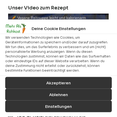
Unser Video zum Rezept
Vegane Reissuppe leicht und kalorienarm
Deine Cookie Einstellungen
Wir verwenden Technologien wie Cookies, um
Geräteinformationen zu speichern und/oder darauf zuzugreifen.
Wir tun dies, um das Surferlebnis zu verbessern und um (nicht)
personalisierte Werbung anzuzeigen. Wenn du diesen
Technologien zustimmst, können wir Daten wie das Surfverhalten
oder eindeutige IDs auf dieser Website verarbeiten. Wenn du
deine Zustimmung nicht erteilst oder zurückziehst, können
bestimmte Funktionen beeinträchtigt werden.
Die Im Video verwendete Musik ist von Kevin Mac
Leod Intro: Heartwarming Titel: Water Droplets on
Akzeptieren
the River Lizenz: Royalty free music Website:
www.incompetech.com
Ablehnen
Zutaten
Einstellungen
100
gr
Reis
,
z.B. Langkornreis
▢