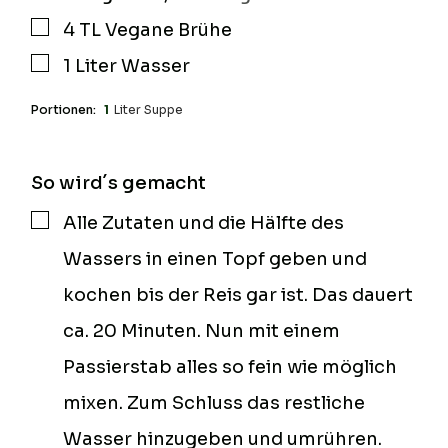
4
TL
Vegane Brühe
▢
1
Liter
Wasser
▢
Portionen:
1
Liter Suppe
So wird´s gemacht
Alle Zutaten und die Hälfte des
▢
Wassers in einen Topf geben und
kochen bis der Reis gar ist. Das dauert
ca. 20 Minuten. Nun mit einem
Passierstab alles so fein wie möglich
mixen. Zum Schluss das restliche
Wasser hinzugeben und umrühren.