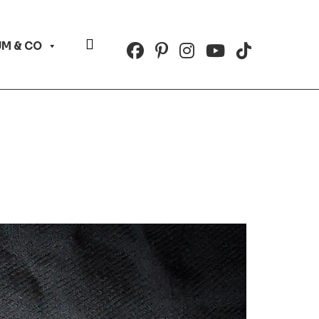
Website-
M & CO
Suche
umschalten