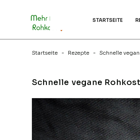
Zum
Inhalt
springen
STARTSEITE
R
Startseite
Rezepte
Schnelle vegan
Schnelle vegane Rohkos