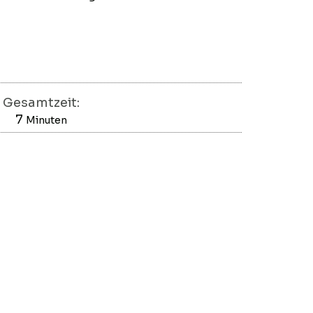
Gesamtzeit:
7
Minuten
Minuten